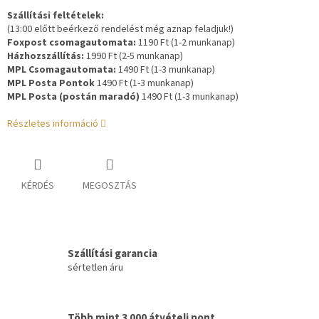
Szállítási feltételek:
(13:00 előtt beérkező rendelést még aznap feladjuk!)
Foxpost csomagautomata:
1190 Ft (1-2 munkanap)
Házhozszállítás:
1990 Ft (2-5 munkanap)
MPL Csomagautomata:
1490 Ft (1-3 munkanap)
MPL Posta Pontok
1490 Ft (1-3 munkanap)
MPL Posta (postán maradó)
1490 Ft (1-3 munkanap)
Részletes információ
KÉRDÉS
MEGOSZTÁS
Szállítási garancia
sértetlen áru
Több mint 3 000 átvételi pont