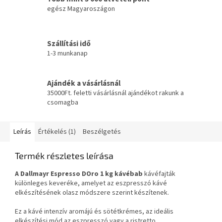
egész Magyaroszágon
Szállítási idő
1-3 munkanap
Ajándék a vásárlásnál
35000Ft. feletti vásárlásnál ajándékot rakunk a
csomagba
Leírás
Értékelés (1)
Beszélgetés
Termék részletes leírása
A Dallmayr Espresso DOro 1 kg kávébab
kávéfajták
különleges keveréke, amelyet az eszpresszó kávé
elkészítésének olasz módszere szerint készítenek.
Ez a kávé intenzív aromájú és sötétkrémes, az ideális
elkészítési mód az eszpresszó vagy a ristretto.