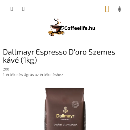
Ugrás
KOSÁR
a
fő
tartalomhoz
Dallmayr Espresso D'oro Szemes
kávé (1kg)
200
A
1 értékelés
Ugrás az értékeléshez
termék
átlagos
értékelése
5-
ből
5,0
csillag.