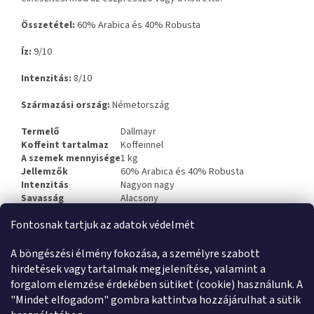
Összetétel:
60% Arabica és 40% Robusta
Íz:
9/10
Intenzitás:
8/10
Származási ország:
Németország
Termelő
Dallmayr
Koffeint tartalmaz
Koffeinnel
A szemek mennyisége
1 kg
Jellemzők
60% Arabica és 40% Robusta
Intenzitás
Nagyon nagy
Savasság
Alacsony
Aroma
9
Fontosnak tartjuk az adatok védelmét
Keverék kategória
60-40% Arabica és Robusta
Testesség
Tele
Pörkölés
Közepestől intenzívig
A böngészési élmény fokozása, a személyre szabott
hirdetések vagy tartalmak megjelenítése, valamint a
forgalom elemzése érdekében sütiket (cookie) használunk. A
L
"Mindet elfogadom" gombra kattintva hozzájárulhat a sütik
á