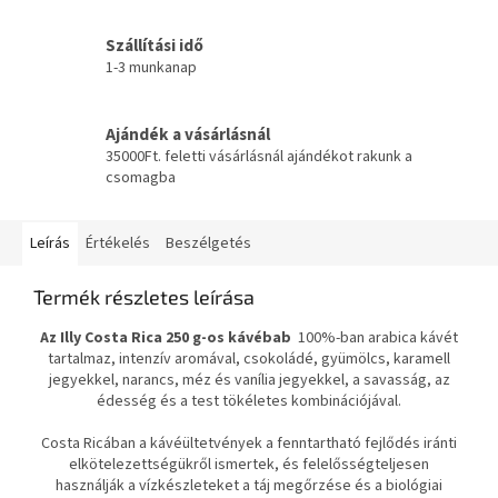
Szállítási idő
1-3 munkanap
Ajándék a vásárlásnál
35000Ft. feletti vásárlásnál ajándékot rakunk a
csomagba
Leírás
Értékelés
Beszélgetés
Termék részletes leírása
Az Illy Costa Rica 250 g-os kávébab
100%-ban arabica kávét
tartalmaz, intenzív aromával, csokoládé, gyümölcs, karamell
jegyekkel, narancs, méz és vanília jegyekkel, a savasság, az
édesség és a test tökéletes kombinációjával.
Costa Ricában a kávéültetvények a fenntartható fejlődés iránti
elkötelezettségükről ismertek, és felelősségteljesen
használják a vízkészleteket a táj megőrzése és a biológiai