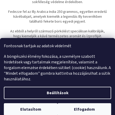
sokféleség védelme érdekében.
Fedezze fel az Illy Arabica India 250 grammos, egyetlen eredetű
kávébabjait, amelyek kiemelik a legendás Illy keverékben
található fekete bors egyedi jegyeit.
Az ebből a helyről származó pörkölést speciálisan kalibrálják,
hogy kiemeljék a kávé természetes aromáit és ízprofilját.
Minden Monoarabica
származási helynek
megvan a saját,
Fontosnak tartjuk az adatok védelmét
egyedi pörkölési hőmérséklete és időtartama, hogy kiemelje az
egyes származási helyek aromáját és ízét.
A böngészési élmény fokozása, a személyre szabott
hirdetések vagy tartalmak megjelenítése, valamint a
forgalom elemzése érdekében sütiket (cookie) használunk. A
L
"Mindet elfogadom" gombra kattintva hozzájárulhat a sütik
á
használatához.
Shoptet készítette
b
l
Beállítások
é
Copyright 2026
coffeelife.hu
. Minden jog fenntartva.
c
Elutasítom
Elfogadom