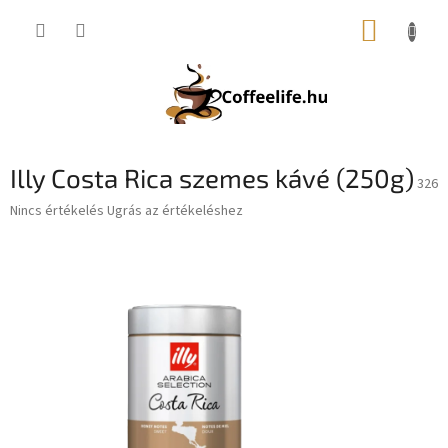
Ugrás
KOSÁR
a
fő
tartalomhoz
Illy Costa Rica szemes kávé (250g)
326
A
Nincs értékelés
Ugrás az értékeléshez
termék
átlagos
értékelése
5-
ből
0,0
csillag.